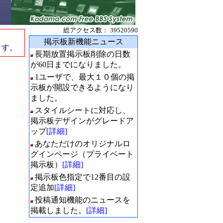
総アクセス数： 39520590
掲示板新機能ニュース
ます。
長期放置掲示板削除の日数
が60日までになりました。
1ユーザで、最大１０個の掲
示板が開設できるようになり
ました。
スタイルシートに対応し、
掲示板デザインがグレードア
ップ
[詳細]
あなただけのオリジナルロ
グインページ（プライベート
掲示板）
[詳細]
掲示板色指定で12番目の設
定追加
[詳細]
投稿通知機能のニュースを
掲載しました。
[詳細]